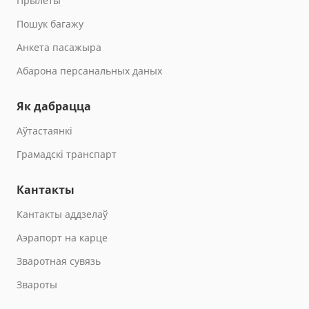
Прылёты
Пошук багажу
Анкета пасажыра
Абарона персанальных даных
Як дабрацца
Aўтастаянкi
Грамадскі транспарт
Кантакты
Кантакты аддзелаў
Аэрапорт на карце
Зваротная сувязь
Звароты