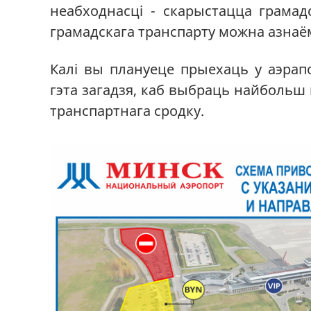
неабходнасці - скарыстацца грамадс
грамадскага транспарту можна азнаём
Калі вы плануеце прыехаць у аэрапо
гэта загадзя, каб выбраць найболь
транспартнага сродку.