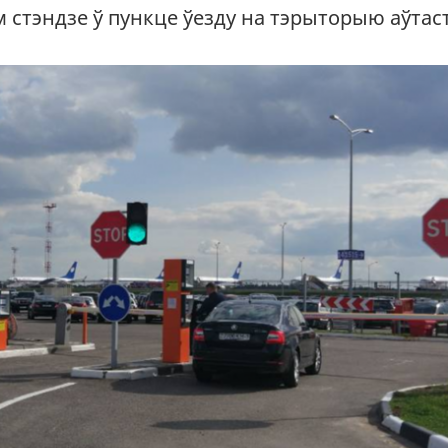
стэндзе ў пункце ўезду на тэрыторыю аўтаст