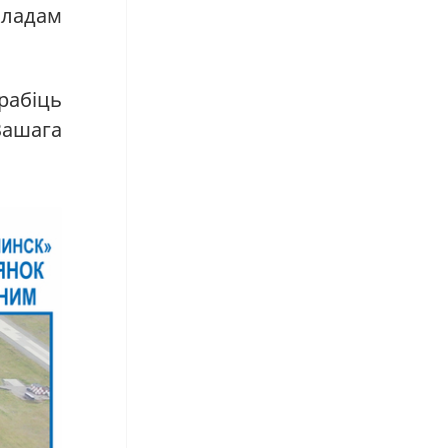
кладам
рабіць
Вашага