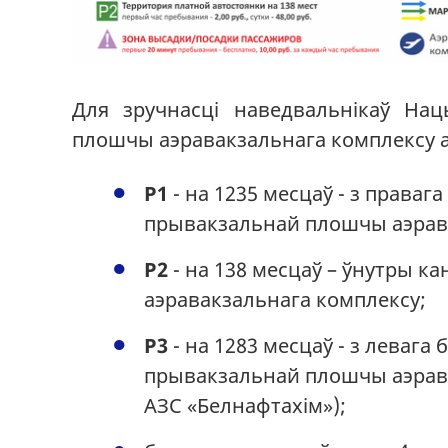
Для зручнасці наведвальнікаў На
плошчы аэравакзальнага комплексу а
Р1
- на 1235 месцаў - з права
прывакзальнай плошчы аэрав
Р2
- на 138 месцаў – ўнутры 
аэравакзальнага комплексу;
Р3
- на 1283 месцаў - з леваг
прывакзальнай плошчы аэравак
АЗС «Белнафтахім»);