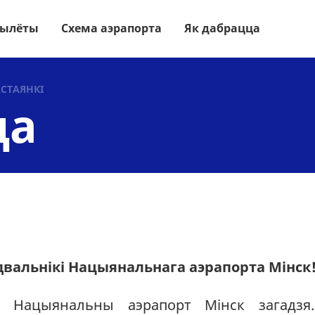
ылёты
Схема аэрапорта
Як дабрацца
СТАЯНКI
ца
двальнікі Нацыянальнага аэрапорта Мінск
ў Нацыянальны аэрапорт Мінск загадзя