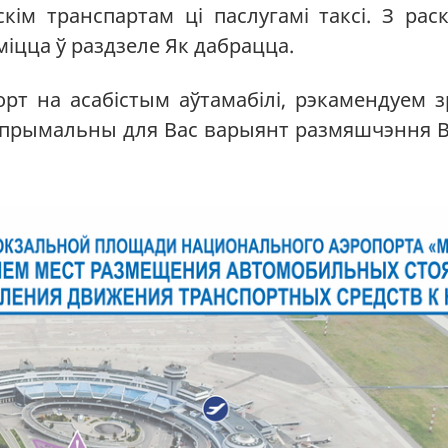
кім транспартам ці паслугамі таксі. З рас
іцца ў раздзеле Як дабрацца.
рт на асабістым аўтамабілі, рэкамендуем з
ш прымальны для Вас варыянт размяшчэння 