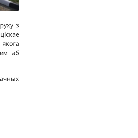
руху з
ціскае
 якога
нем аб
вачных