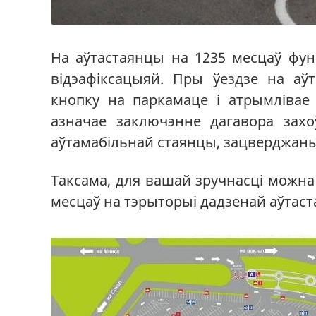
На аўтастаянцы на 1235 месцаў функ
відэафіксацыяй. Пры ўездзе на аўт
кнопку на паркамаце і атрымлівае
азначае заключэнне дагавора зах
аўтамабільнай стаянцы, зацверджан
Таксама, для вашай зручнасці можн
месцаў на тэрыторыі дадзенай аўтаста