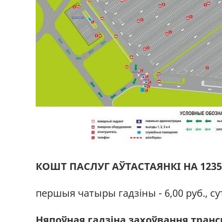
КОШТ ПАСЛУГ АЎТАСТАЯНКІ НА 12
першыя чатыры гадзіны - 6,00 руб., сутк
Няпоўная гадзіна захоўвання транс