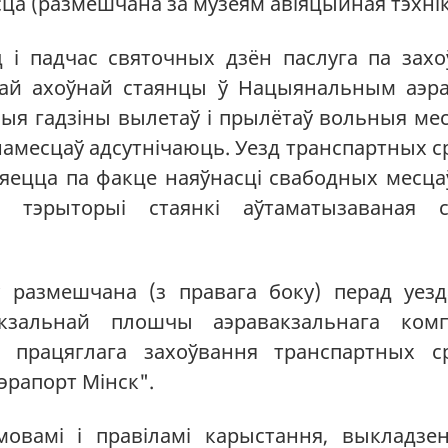
сца (размешчана за музеям авiяцыйная тэхнiк
 і падчас святочных дзён паслуга па захо
най ахоўнай стаянцы ў Нацыянальным аэр
авыя гадзіны вылетаў і прылётаў вольныя ме
намесцаў адсутнічаюць. Уезд транспартных с
яецца па факце наяўнасці свабодных месца
 тэрыторыі стаянкі аўтаматызаваная с
 размешчана (з правага боку) перад уез
зальнай плошчы аэравакзальнага компл
 працяглага захоўвання транспартных с
рапорт Мінск".
овамі і правіламі карыстання, выкладзе