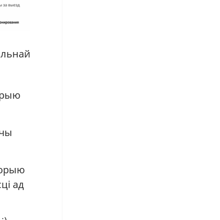
альнай
торыю
шчы
торыю
ці ад