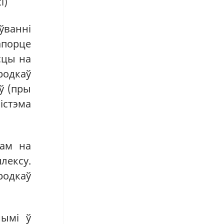
i)
ўванні
апорце
сцы на
родкаў
ў (пры
істэма
дам на
ексу.
родкаў
нымі ў