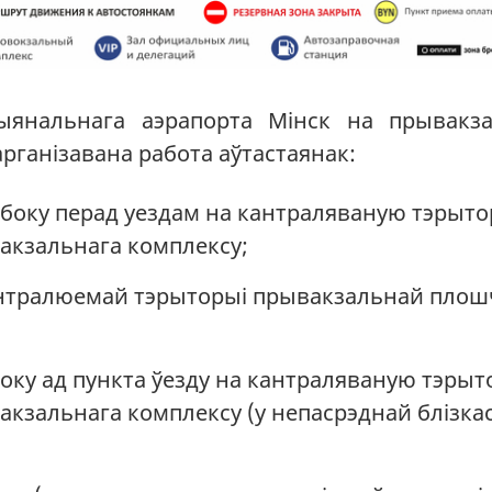
цыянальнага аэрапорта Мінск на прывакз
рганізавана работа аўтастаянак:
га боку перад уездам на кантраляваную тэры
акзальнага комплексу;
кантралюемай тэрыторыі прывакзальнай пло
а боку ад пункта ўезду на кантраляваную тэры
зальнага комплексу (у непасрэднай блізкас