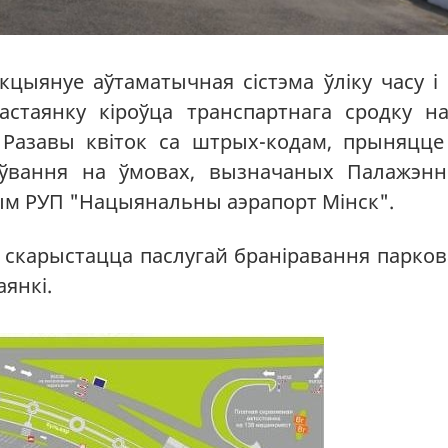
цыянуе аўтаматычная сістэма ўліку часу і 
астаянку кіроўца транспартнага сродку на
 Разавы квіток са штрых-кодам, прыняцце
оўвання на ўмовах, вызначаных Палажэн
ым РУП "Нацыянальны аэрапорт Мінск".
а скарыстацца паслугай браніравання парко
янкі.