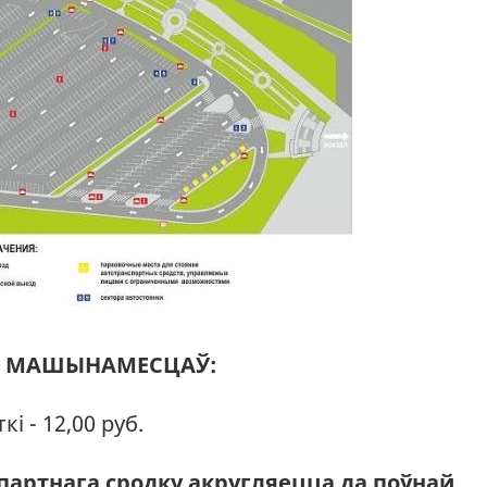
35 МАШЫНАМЕСЦАЎ:
і - 12,00 руб.
партнага сродку акругляецца да поўнай
.