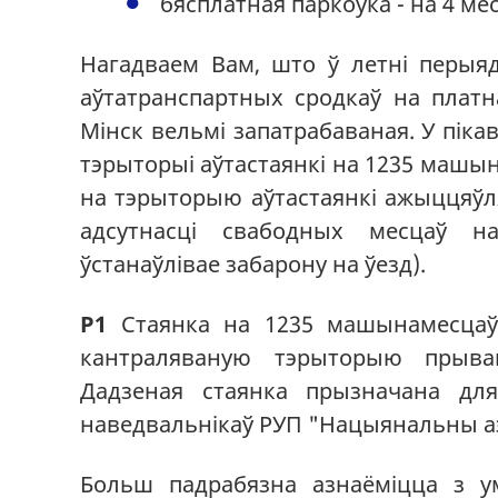
бясплатная паркоўка - на 4 ме
Нагадваем Вам, што ў летні перыяд
аўтатранспартных сродкаў на плат
Мінск вельмі запатрабаваная. У пік
тэрыторыі аўтастаянкі на 1235 машы
на тэрыторыю аўтастаянкі ажыццяўл
адсутнасці свабодных месцаў на
ўстанаўлівае забарону на ўезд).
Р1
Стаянка на 1235 машынамесцаў
кантраляваную тэрыторыю прывак
Дадзеная стаянка прызначана для
наведвальнікаў РУП "Нацыянальны аэ
Больш падрабязна азнаёміцца з ум