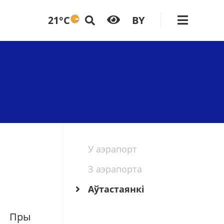
21°C
BY
У аэрапорт
З аэрапорта
!
Aўтастаянкi
. Пры