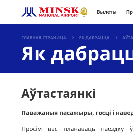
Вылеты
Пр
ГЛАВНАЯ СТРАНИЦА
ЯК ДАБРАЦЦА
AЎТА
Як дабрац
Aўтастаянкi
Паважаныя пасажыры, госці і наве
Просім вас планаваць паездку 