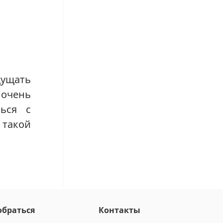
щущать
 очень
ься с
 такой
обраться
Контакты