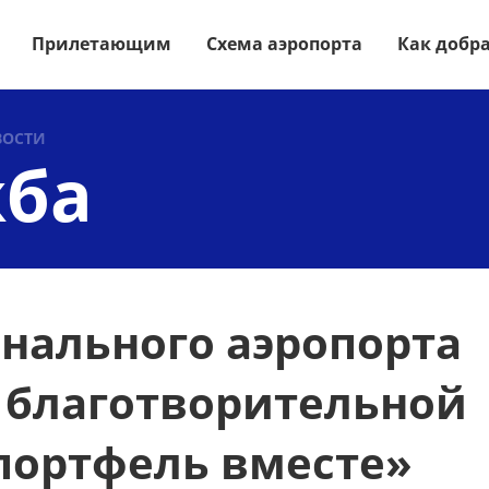
Прилетающим
Схема аэропорта
Как добр
ВОСТИ
жба
нального аэропорта
в благотворительной
портфель вместе»