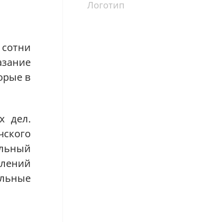
Логотип
 сотни
азание
орые в
х дел.
чского
альный
елений
льные