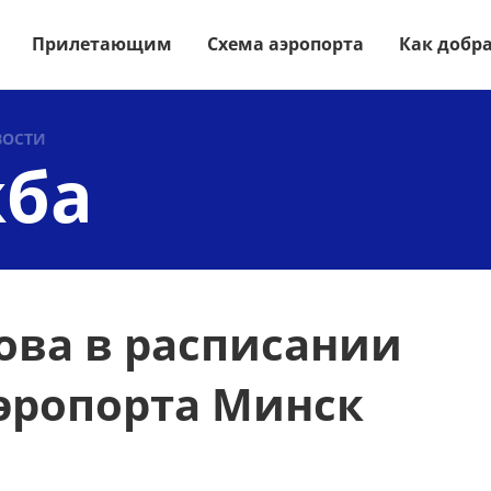
Прилетающим
Схема аэропорта
Как добр
ВОСТИ
жба
ова в расписании
эропорта Минск