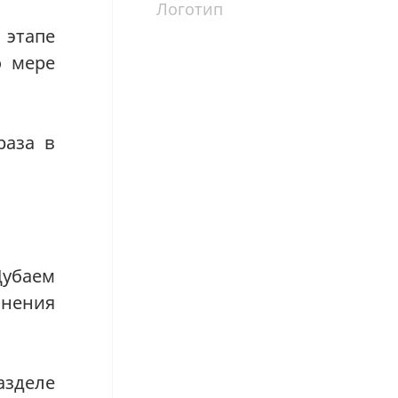
Логотип
 этапе
о мере
раза в
Дубаем
лнения
азделе