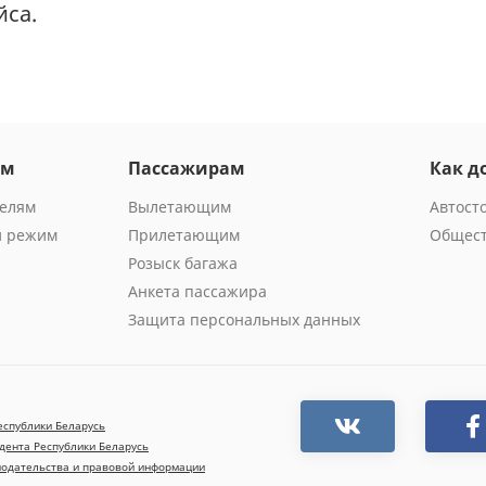
йса.
ам
Пассажирам
Как д
телям
Вылетающим
Автост
й режим
Прилетающим
Общест
Розыск багажа
Анкета пассажира
Защита персональных данных
еспублики Беларусь
дента Республики Беларусь
нодательства и правовой информации