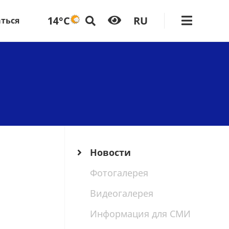
14°C
RU
аться
Новости
Фотогалерея
Видеогалерея
Информация для СМИ