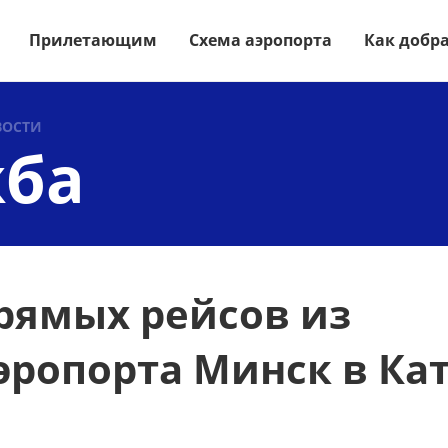
Прилетающим
Схема аэропорта
Как добр
ВОСТИ
жба
рямых рейсов из
эропорта Минск в Ка