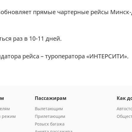
возобновляет прямые чартерные рейсы Минск-
ся раз в 10-11 дней.
идатора рейса – туроператора «ИНТЕРСИТИ».
ам
Пассажирам
Как д
телям
Вылетающим
Автост
й режим
Прилетающим
Общест
Розыск багажа
Анкета пассажира