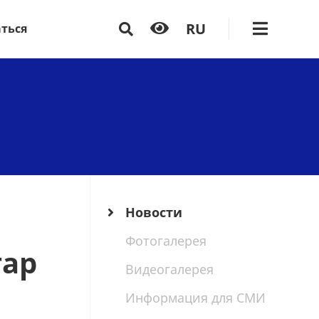
RU
аться
Новости
Фотогалерея
тар
Видеогалерея
Информация для СМИ