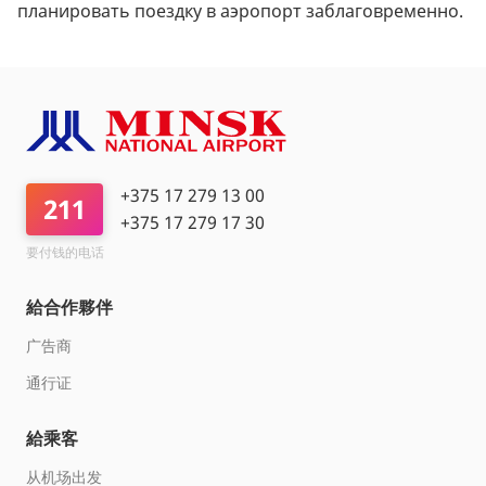
планировать поездку в аэропорт заблаговременно.
+375 17 279 13 00
211
+375 17 279 17 30
要付钱的电话
給合作夥伴
广告商
通行证
給乘客
从机场出发