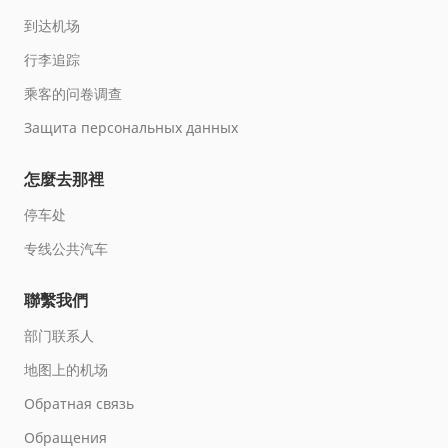
到达机场
行李追踪
乘客的问卷调查
Защита персональных данных
怎麼去那裡
停车处
专线公共汽车
聯繫我們
部门联系人
地图上的机场
Обратная связь
Обращения