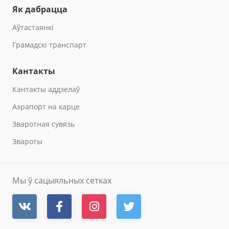
Як дабрацца
Aўтастаянкi
Грамадскі транспарт
Кантакты
Кантакты аддзелаў
Аэрапорт на карце
Зваротная сувязь
Звароты
Мы ў сацыяльных сетках